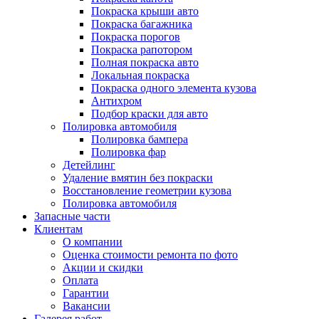
Покраска крыши авто
Покраска багажника
Покраска порогов
Покраска рапотором
Полная покраска авто
Локальная покраска
Покраска одного элемента кузова
Антихром
Подбор краски для авто
Полировка автомобиля
Полировка бампера
Полировка фар
Детейлинг
Удаление вмятин без покраски
Восстановление геометрии кузова
Полировка автомобиля
Запасные части
Клиентам
О компании
Оценка стоимости ремонта по фото
Акции и скидки
Оплата
Гарантии
Вакансии
Галерея работ