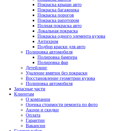
Покраска крыши авто
Покраска багажника
Покраска порогов
Покраска рапотором
Полная покраска авто
Локальная покраска
Покраска одного элемента кузова
Антихром
Подбор краски для авто
Полировка автомобиля
Полировка бампера
Полировка фар
Детейлинг
Удаление вмятин без покраски
Восстановление геометрии кузова
Полировка автомобиля
Запасные части
Клиентам
О компании
Оценка стоимости ремонта по фото
Акции и скидки
Оплата
Гарантии
Вакансии
Галерея работ