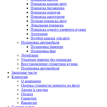
Покраска крыши авто
Покраска багажника
Покраска порогов
Покраска рапотором
Полная покраска авто
Локальная покраска
Покраска одного элемента кузова
Антихром
Подбор краски для авто
Полировка автомобиля
Полировка бампера
Полировка фар
Детейлинг
Удаление вмятин без покраски
Восстановление геометрии кузова
Полировка автомобиля
Запасные части
Клиентам
О компании
Оценка стоимости ремонта по фото
Акции и скидки
Оплата
Гарантии
Вакансии
Галерея работ