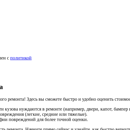
лен с
политикой
а
ого ремонта! Здесь вы сможете быстро и удобно оценить стоимо
и кузова нуждаются в ремонте (например, двери, капот, бампер и 
овреждения (легкие, средние или тяжелые).
фии повреждений для более точной оценки.
ть ремонта. Начните прямо сейчас и узнайте, как быстро верн