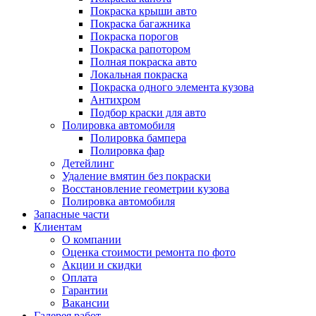
Покраска крыши авто
Покраска багажника
Покраска порогов
Покраска рапотором
Полная покраска авто
Локальная покраска
Покраска одного элемента кузова
Антихром
Подбор краски для авто
Полировка автомобиля
Полировка бампера
Полировка фар
Детейлинг
Удаление вмятин без покраски
Восстановление геометрии кузова
Полировка автомобиля
Запасные части
Клиентам
О компании
Оценка стоимости ремонта по фото
Акции и скидки
Оплата
Гарантии
Вакансии
Галерея работ