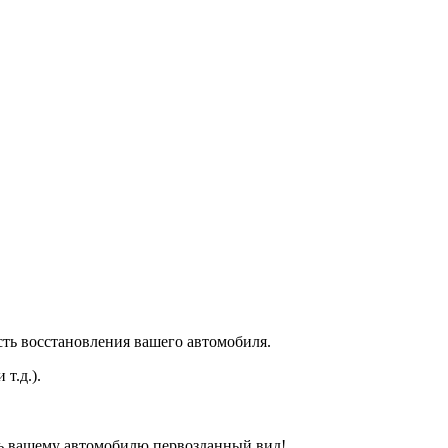
сть восстановления вашего автомобиля.
т.д.).
уть вашему автомобилю первозданный вид!