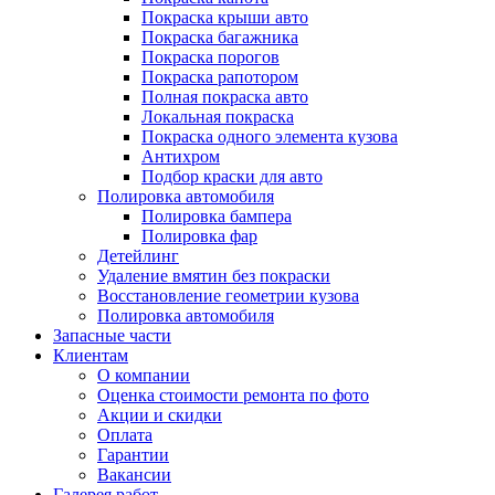
Покраска крыши авто
Покраска багажника
Покраска порогов
Покраска рапотором
Полная покраска авто
Локальная покраска
Покраска одного элемента кузова
Антихром
Подбор краски для авто
Полировка автомобиля
Полировка бампера
Полировка фар
Детейлинг
Удаление вмятин без покраски
Восстановление геометрии кузова
Полировка автомобиля
Запасные части
Клиентам
О компании
Оценка стоимости ремонта по фото
Акции и скидки
Оплата
Гарантии
Вакансии
Галерея работ