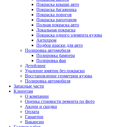
Покраска крыши авто
Покраска багажника
Покраска порогов
Покраска рапотором
Полная покраска авто
Локальная покраска
Покраска одного элемента кузова
Антихром
Подбор краски для авто
Полировка автомобиля
Полировка бампера
Полировка фар
Детейлинг
Удаление вмятин без покраски
Восстановление геометрии кузова
Полировка автомобиля
Запасные части
Клиентам
О компании
Оценка стоимости ремонта по фото
Акции и скидки
Оплата
Гарантии
Вакансии
Галерея работ