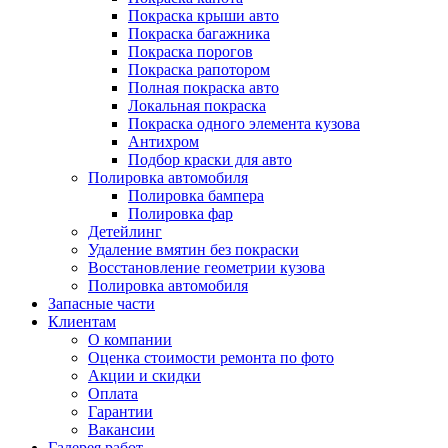
Покраска крыши авто
Покраска багажника
Покраска порогов
Покраска рапотором
Полная покраска авто
Локальная покраска
Покраска одного элемента кузова
Антихром
Подбор краски для авто
Полировка автомобиля
Полировка бампера
Полировка фар
Детейлинг
Удаление вмятин без покраски
Восстановление геометрии кузова
Полировка автомобиля
Запасные части
Клиентам
О компании
Оценка стоимости ремонта по фото
Акции и скидки
Оплата
Гарантии
Вакансии
Галерея работ