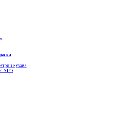
ов
краски
етрии кузова
 ОСАГО